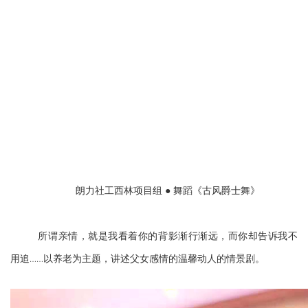
朗力社工西林项目组 ● 舞蹈《古风爵士舞》
所谓亲情，就是我看着你的背影渐行渐远，而你却告诉我不
用追……以养老为主题，讲述父女感情的温馨动人的情景剧。