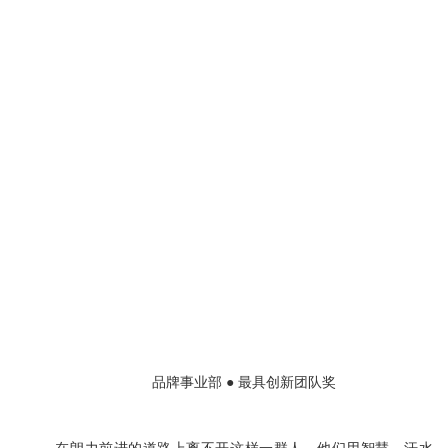
品牌事业部 ● 最具创新团队奖
在朗力前进的道路上离不开这样一群人，他们用智慧、汗水