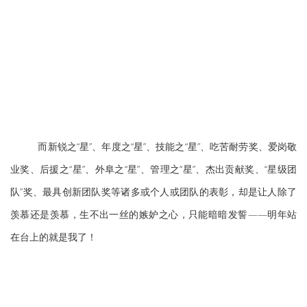
而新锐之“星”、年度之“星”、技能之“星”、吃苦耐劳奖、爱岗敬
业奖、后援之“星”、外阜之“星”、管理之“星”、杰出贡献奖、“星级团
队”奖、最具创新团队奖等诸多或个人或团队的表彰，却是让人除了
羡慕还是羡慕，生不出一丝的嫉妒之心，只能暗暗发誓——明年站
在台上的就是我了！