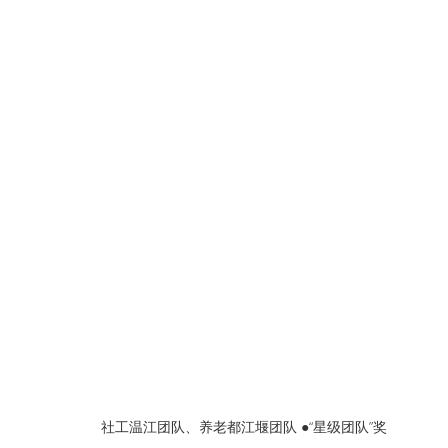
社工温江团队、养老都江堰团队 ●“星级团队”奖