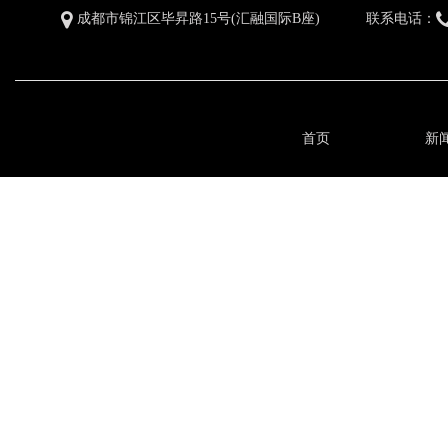
成都市锦江区毕昇路15号(汇融国际B座)
联系电话：
首页
新