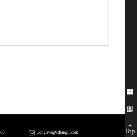
Top
00
Longlive@cdlangli.com